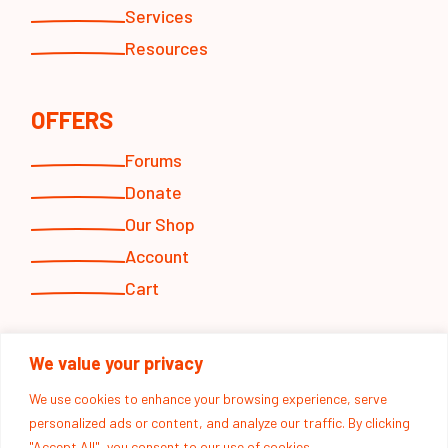
Services
Resources
OFFERS
Forums
Donate
Our Shop
Account
Cart
FOLLOW US
We value your privacy
Facebook
We use cookies to enhance your browsing experience, serve
personalized ads or content, and analyze our traffic. By clicking
Twitter
"Accept All", you consent to our use of cookies.